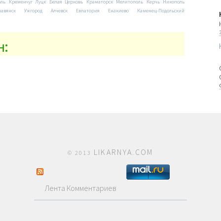
оль
Кременчуг
Луцк
Белая Церковь
Краматорск
Мелитополь
Керчь
Никополь
лавянск
Ужгород
Алчевск
Евпатория
Енакиево
Каменец-Подольский
н:
LIKARNYA.COM
© 2013
Лента Комментариев