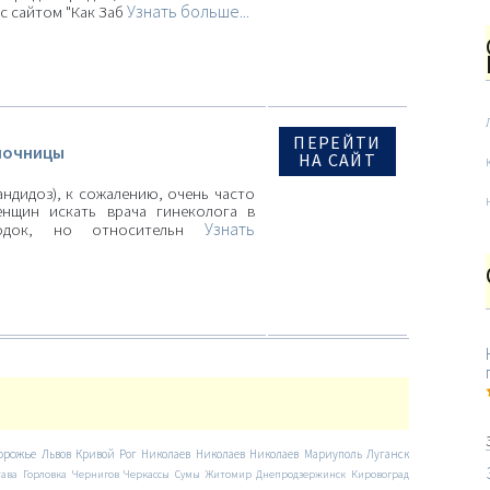
Узнать больше...
с сайтом "Как Заб
ПЕРЕЙТИ
лочницы
НА САЙТ
ндидоз), к сожалению, очень часто
енщин искать врача гинеколога в
Узнать
родок, но относительн
орожье
Львов
Кривой Рог
Николаев
Николаев
Николаев
Мариуполь
Луганск
тава
Горловка
Чернигов
Черкассы
Сумы
Житомир
Днепродзержинск
Кировоград