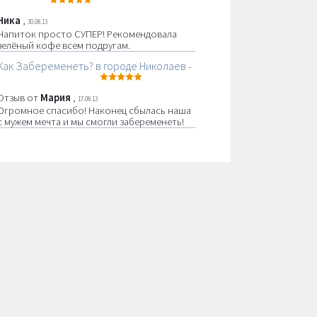
Ника
,
30.08.13
Напиток просто СУПЕР! Рекомендовала
зелёный кофе всем подругам.
Как Забеременеть? в городе Николаев
-
Отзыв от
Мария
,
17.08.13
Огромное спасибо! Наконец сбылась наша
с мужем мечта и мы смогли забеременеть!