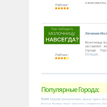
ознакомьтесь 
Рейтинг:
Лечение Мо
Молочница (ка
заставляет ж
городе Го
больше...
Рейтинг:
Популярные Города:
Киев
Харьков
Днепропетровск
Донецк
Одесса
Зап
Винница
Макеевка
Херсон
Севастополь
Симферополь
Пол