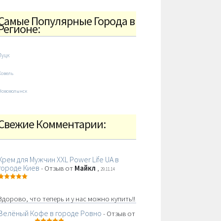
Самые Популярные Города в
Регионе:
Луцк
Ковель
Нововолынск
Свежие Комментарии:
Крем для Мужчин XXL Power Life UA в
городе Киев
- Отзыв от
Майкл
,
29.11.14
Здорово, что теперь и у нас можно купить!!
Зелёный Кофе в городе Ровно
- Отзыв от