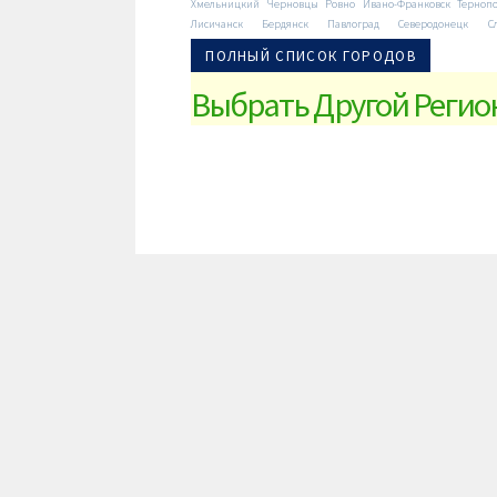
Хмельницкий
Черновцы
Ровно
Ивано-Франковск
Терноп
Лисичанск
Бердянск
Павлоград
Северодонецк
С
ПОЛНЫЙ СПИСОК ГОРОДОВ
Выбрать Другой Регио