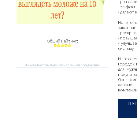
- разгла
- эффект
- делают 
Но это е
заключае
- раскры
- повыша
Общий Рейтинг:
- улучша
систему
И это ещ
Городок 
Вы можете оставить ваш отзыв о данном предложении.
для мужч
покупате
Ознаком
данных
компании
ПЕ