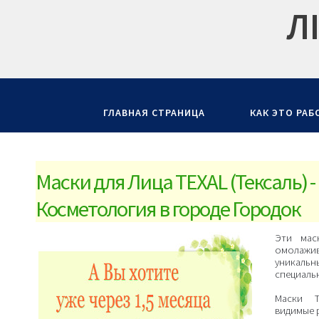
Л
ГЛАВНАЯ СТРАНИЦА
КАК ЭТО РАБ
Маски для Лица TEXAL (Тексаль) - 
Косметология в городе Городок
Эти мас
омолаж
уникал
специаль
Маски Т
видимые 