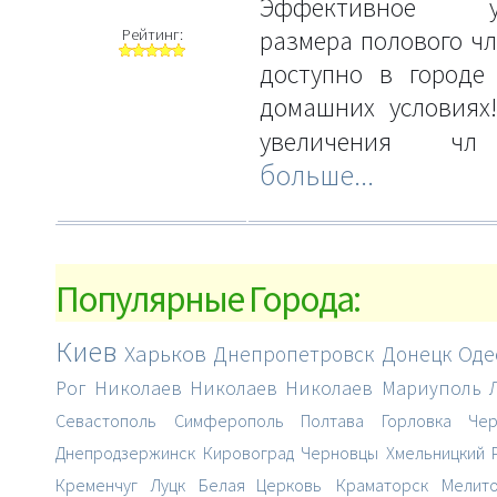
Эффективное ув
Рейтинг:
размера полового чл
доступно в городе
домашних условиях
увеличения 
больше...
Популярные Города:
Киев
Харьков
Днепропетровск
Донецк
Оде
Рог
Николаев
Николаев
Николаев
Мариуполь
Севастополь
Симферополь
Полтава
Горловка
Чер
Днепродзержинск
Кировоград
Черновцы
Хмельницкий
Кременчуг
Луцк
Белая Церковь
Краматорск
Мелит